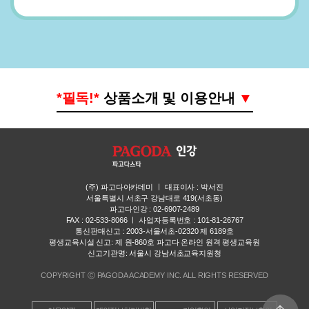
*필독!*
상품소개 및 이용안내
▼
1. 상품소개
- 파고다 JPT 450, 600 패키지 상품은 파고다 JPT 점수대 별 독해, 청해 과목을 패
키지로 수강할 수 있는 상품입니다. (각 단독 과목 별 상품도 구매 가능)
- 파고다 JPT 450, 600 패키지 상품 구매 시, 129,000원 상당의 일본어 문법완성
(주) 파고다아카데미 ㅣ 대표이사 : 박서진
강의가 무료 증정됩니다. (단과 강의 구매 시 해당 혜택은 제공되지 않음)
서울특별시 서초구 강남대로 419(서초동)
2. 수강기간
파고다인강 : 02-6907-2489
- 파고다 JPT 450, 600 패키지의 수강기간은 총 90일이며, 일시정지와 유료 수강
FAX : 02-533-8066 ㅣ 사업자등록번호 : 101-81-26767
통신판매신고 : 2003-서울서초-02320 제 6189호
연장 서비스가 제공됩니다.
평생교육시설 신고: 제 원-860호 파고다 온라인 원격 평생교육원
- 일시정지와 유료 수강연장의 경우 내 강의실에서 설정 가능합니다.
신고기관명: 서울시 강남서초교육지원청
3. 교재 배송 안내
* 도서
COPYRIGHT Ⓒ PAGODA ACADEMY INC. ALL RIGHTS RESERVED
- 오전 11시 이전 결제 시 당일 오후 출고 / 오전 11시 이후 결제 시 다음 날 출고
- 주말 결제 시, 월요일 오후 출고 / 공휴일 결제 시 다음 날 영업일 오후 출고
top move